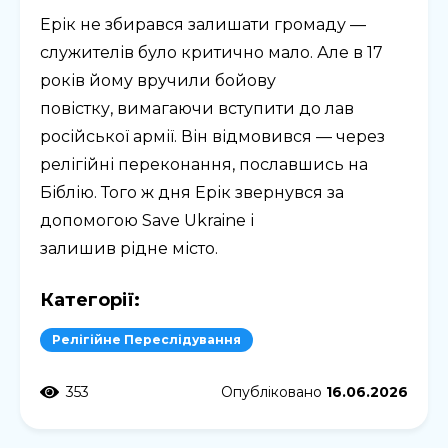
Ерік не збирався залишати громаду —
служителів було критично мало. Але в 17
років йому вручили бойову
повістку, вимагаючи вступити до лав
російської армії. Він відмовився — через
релігійні переконання, пославшись на
Біблію. Того ж дня Ерік звернувся за
допомогою Save Ukraine і
залишив рідне місто.
Категорії:
Релігійне Переслідування
353
Опубліковано
16.06.2026