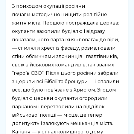
З приходом окупації росіяни
почали методично нищити релігійне
життя міста. Першою постраждала церква:
окупанти захопили будівлю і відразу
показали, чого варта їхня «повага» до віри,
— спиляли хрест із фасаду, розмалювали
стіни обличчями злочинців і ґвалтівників,
своїх військових командирів, так званих
“героїв СВО”. Після цього росіяни забрали
з церкви всі Біблії та брошури — і спалили
все, що було пов’язане з Христом. Згодом
будівлю церкви окупанти огородили
парканом і перетворили на відділок
військової поліції — місце, де тепер
допитують і залякують мешканців міста.
Катівня — у стінах колишнього дому