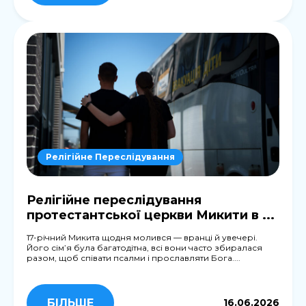
Релігійне Переслідування
Релігійне переслідування
протестантської церкви Микити в ...
17-річний Микита щодня молився — вранці й увечері.
Його сім’я була багатодітна, всі вони часто збиралася
разом, щоб співати псалми і прославляти Бога....
БІЛЬШЕ
16.06.2026