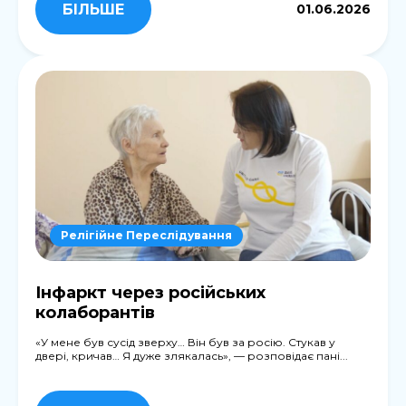
БІЛЬШЕ
01.06.2026
Релігійне Переслідування
Інфаркт через російських
колаборантів
«У мене був сусід зверху… Він був за росію. Стукав у
двері, кричав… Я дуже злякалась», — розповідає пані...