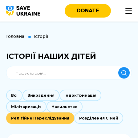
DONATE
Головна
Історії
ІСТОРІЇ НАШИХ ДІТЕЙ
Всі
Викрадення
Індоктринація
Мілітаризація
Насильство
Релігійне Переслідування
Розділення Сімей