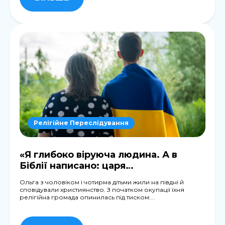
Релігійне Переслідування
«Я глибоко віруюча людина. А в
Біблії написано: царя…
Ольга з чоловіком і чотирма дітьми жили на півдні й
сповідували християнство. З початком окупації їхня
релігійна громада опинилась під тиском:...