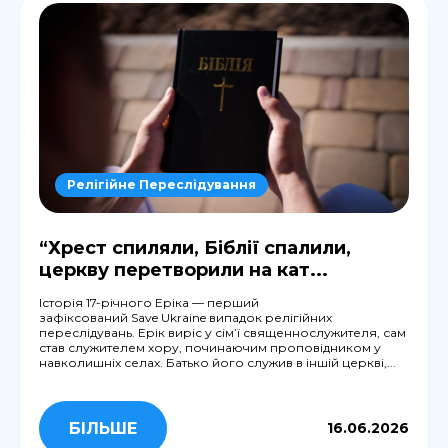
Релігійне Переслідування
“Хрест спиляли, Біблії спалили,
церкву перетворили на кат...
Історія 17-річного Еріка — перший
зафіксований Save Ukraine випадок релігійних
переслідувань. Ерік виріс у сім’ї священнослужителя, сам
став служителем хору, починаючим проповідником у
навколишніх селах. Батько його служив в іншій церкві,...
БІЛЬШЕ
16.06.2026