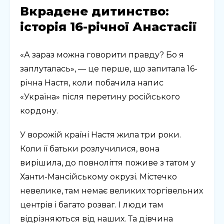
Вкрадене дитинство:
історія 16-річної Анастасії
«А зараз можна говорити правду? Бо я
заплуталась», — це перше, що запитала 16-
річна Настя, коли побачила напис
«Україна» після перетину російського
кордону.
У ворожій країні Настя жила три роки.
Коли її батьки розлучилися, вона
вирішила, до повноліття поживе з татом у
Ханти-Мансійському окрузі. Містечко
невелике, там немає великих торгівельних
центрів і багато розваг. І люди там
відрізняються від наших. Та дівчина