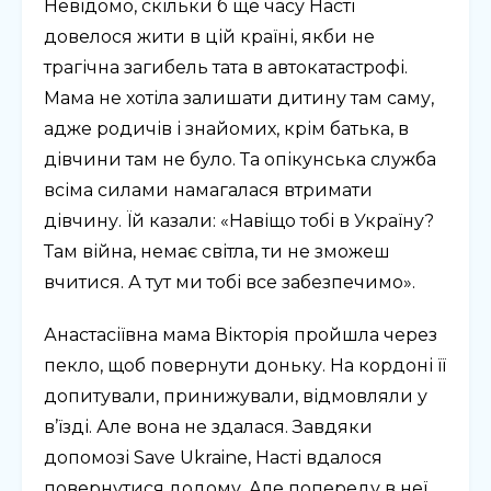
Невідомо, скільки б ще часу Насті
довелося жити в цій країні, якби не
трагічна загибель тата в автокатастрофі.
Мама не хотіла залишати дитину там саму,
адже родичів і знайомих, крім батька, в
дівчини там не було. Та опікунська служба
всіма силами намагалася втримати
дівчину. Їй казали: «Навіщо тобі в Україну?
Там війна, немає світла, ти не зможеш
вчитися. А тут ми тобі все забезпечимо».
Анастасіївна мама Вікторія пройшла через
пекло, щоб повернути доньку. На кордоні її
допитували, принижували, відмовляли у
в’їзді. Але вона не здалася. Завдяки
допомозі Save Ukraine, Насті вдалося
повернутися додому. Але попереду в неї