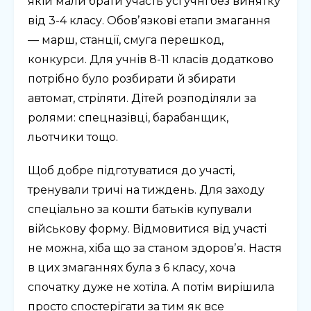
якій мали брати участь усі учні без винятку
від 3-4 класу. Обовʼязкові етапи змагання
— марш, станції, смуга перешкод,
конкурси. Для учнів 8-11 класів додатково
потрібно було розбирати й збирати
автомат, стріляти. Дітей розподіляли за
ролями: спецназівці, барабанщик,
льотчики тощо.
Щоб добре підготуватися до участі,
тренували тричі на тиждень. Для заходу
спеціально за кошти батьків купували
військову форму. Відмовитися від участі
не можна, хіба що за станом здоровʼя. Настя
в цих змаганнях була з 6 класу, хоча
спочатку дуже не хотіла. А потім вирішила
просто спостерігати за тим як все