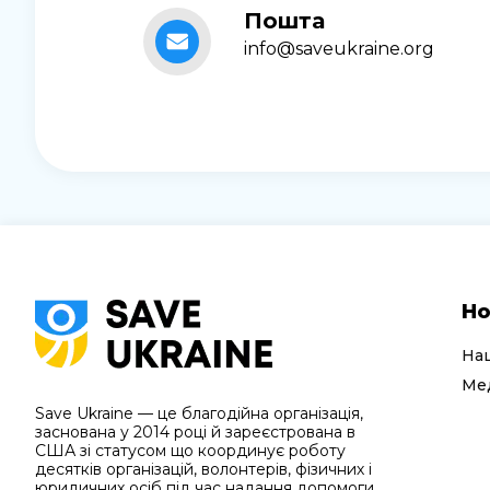
Пошта
info@saveukraine.org
Но
На
Мед
Save Ukraine — це благодійна організація,
заснована у 2014 році й зареєстрована в
США зі статусом що координує роботу
десятків організацій, волонтерів, фізичних і
юридичних осіб під час надання допомоги