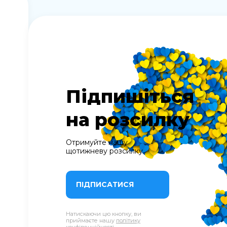
Підпишіться
на розсилку
Отримуйте нашу
щотижневу розсилку
ПІДПИСАТИСЯ
Натискаючи цю кнопку, ви
приймаєте нашу
політику