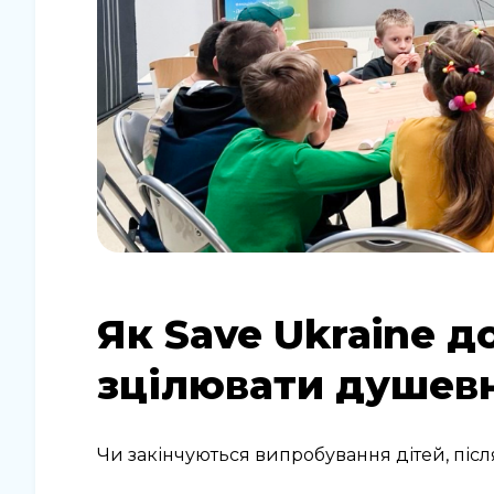
Як Save Ukraine д
зцілювати душевн
Чи закінчуються випробування дітей, після 