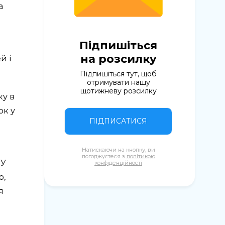
а
Підпишіться
на розсилку
й і
Підпишіться тут, щоб
отримувати нашу
щотижневу розсилку
ку в
ок у
ПІДПИСАТИСЯ
Натискаючи на кнопку, ви
погоджуєтеся з
політикою
 У
конфіденційності
ю,
я