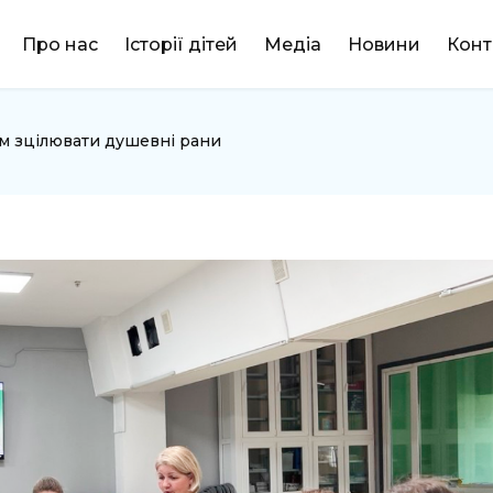
DONATE
Про нас
Історії дітей
Медіа
Новини
Конт
ям зцілювати душевні рани