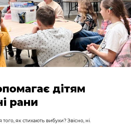
опомагає дітям
і рани
того, як стихають вибухи? Звісно, ні.