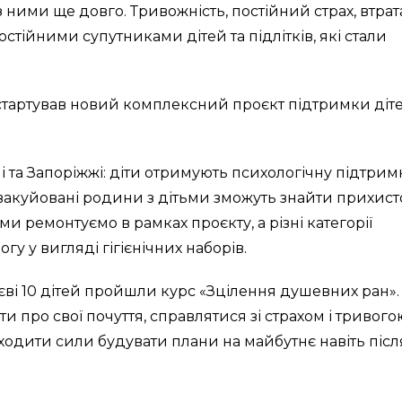
ними ще довго. Тривожність, постійний страх, втрат
остійними супутниками дітей та підлітків, які стали
 стартував новий комплексний проєкт підтримки діте
і та Запоріжжі: діти отримують психологічну підтрим
евакуйовані родини з дітьми зможуть знайти прихист
и ремонтуємо в рамках проєкту, а різні категорії
у у вигляді гігієнічних наборів.
аєві 10 дітей пройшли курс «Зцілення душевних ран».
 про свої почуття, справлятися зі страхом і тривого
аходити сили будувати плани на майбутнє навіть післ