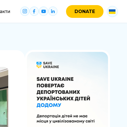
акти
DONATE