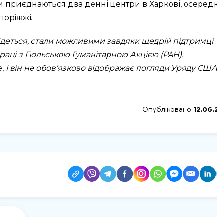
 приєднаються два денні центри в Харкові, осеред
поріжжі.
ій ідеться, стали можливими завдяки щедрій підтримці
аці з Польською Гуманітарною Акцією (PAH).
e,
і він не обов’язково відображає погляди Уряду США
Опубліковано
12.06.