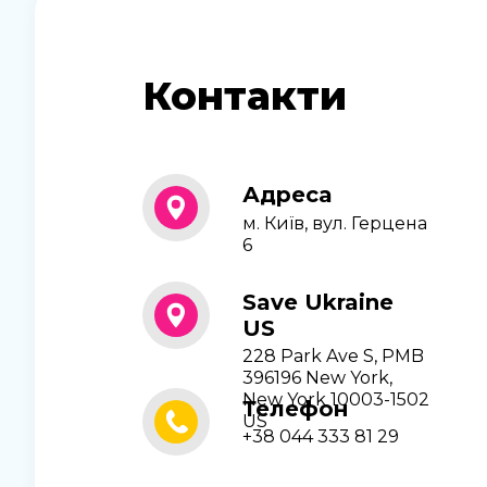
Контакти
Адреса
м. Київ, вул. Герцена
6
Save Ukraine
US
228 Park Ave S, PMB
396196 New York,
New York 10003-1502
Телефон
US
+38 044 333 81 29