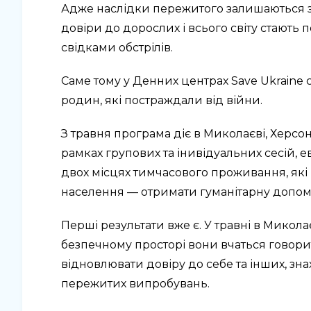
Адже наслідки пережитого залишаються з 
довіри до дорослих і всього світу стають п
свідками обстрілів.
Саме тому у Денних центрах Save Ukraine
родин, які постраждали від війни.
З травня програма діє в Миколаєві, Херсон
рамках групових
та інивідуальних
сесій, 
двох місцях тимчасового проживання, які м
населення — отримати гуманітарну допомог
Перші результати вже є. У травні в Микол
безпечному просторі вони вчаться говорити
відновлювати довіру до себе та інших, зн
пережитих випробувань.