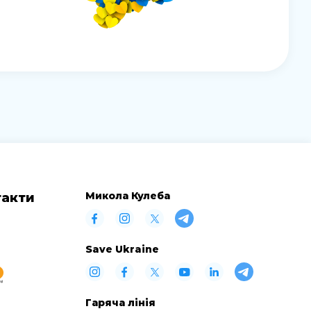
Микола Кулеба
такти
Save Ukraine
Гаряча лінія