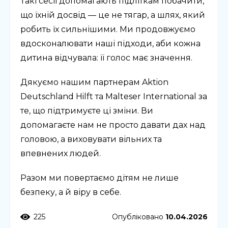
Такі сесії допомагають підліткам побачити,
що їхній досвід — це не тягар, а шлях, який
робить їх сильнішими. Ми продовжуємо
вдосконалювати наші підходи, аби кожна
дитина відчувала: її голос має значення.
Дякуємо нашим партнерам Aktion
Deutschland Hilft та Malteser International за
те, що підтримуєте ці зміни. Ви
допомагаєте нам не просто давати дах над
головою, а виховувати вільних та
впевнених людей.
Разом ми повертаємо дітям не лише
безпеку, а й віру в себе.
225
Опубліковано
10.04.2026