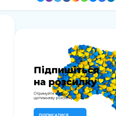
Підпишіться
на розсилку
Отримуйте нашу
щотижневу розсилку
ПІДПИСАТИСЯ