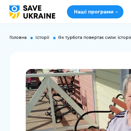
Наші програми
Головна
Історії
Як турбота повертає сили: істор