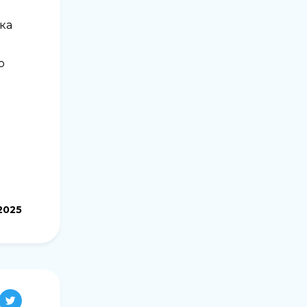
мка
о
2025