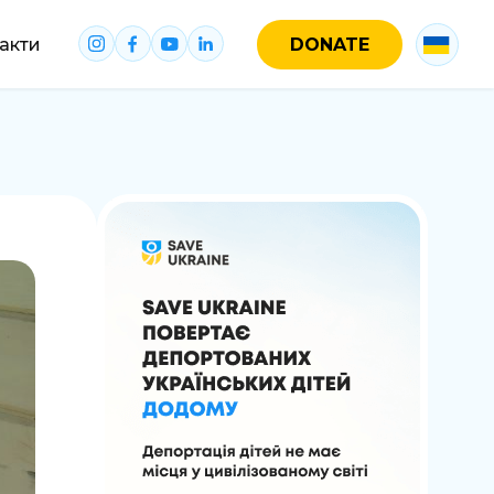
акти
DONATE