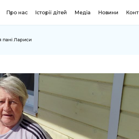
DONATE
Про нас
Історії дітей
Медіа
Новини
Конт
ія пані Лариси