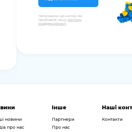
Натискаючи цю кнопку, ви
приймаєте нашу
політику
конфіденційності
вини
Інше
Наші кон
ші новини
Партнери
Контакти
іа про нас
Про нас