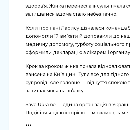
здоров’я. Жінка перенесла інсульт і мала
залишатися вдома стало небезпечно.
Коли про пані Ларису дізналася команда Sa
допомогли їй виїхати й доправили до нашо
медичну допомогу, турботу соціального п
оформили декларацію з лікарем і організу
Крок за кроком жінка почала відновлювати
Хансена на Київщині. Тут є все для гідног
супровід. Але головне — відчуття спокою т
залишаємося на зв’язку.
Save Ukraine — єдина організація в Україні
Поділіться цією історією — можливо, саме 
***