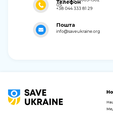
Телефон
US
+38 044 333 81 29
Пошта
info@saveukraine.org
Но
На
Мед