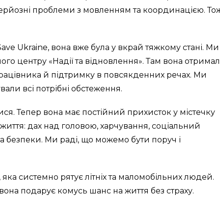
 серйозні проблеми з мовленням та координацією. То
ve Ukraine, вона вже була у вкрай тяжкому стані. Ми
го центру «Надії та відновлення». Там вона отрима
рацівника й підтримку в повсякденних речах. Ми
вали всі потрібні обстеження.
ся. Тепер вона має постійний прихисток у містечку
о життя: дах над головою, харчування, соціальний
а безпеки. Ми раді, що можемо бути поруч і
, яка системно рятує літніх та маломобільних людей.
вона подарує комусь шанс на життя без страху.