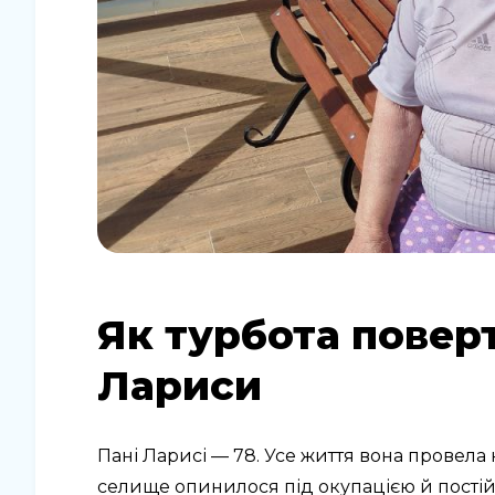
Як турбота поверт
Лариси
Пані Ларисі — 78. Усе життя вона провела 
селище опинилося під окупацією й постійни