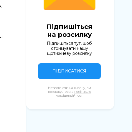
ж
Підпишіться
на розсилку
ла
Підпишіться тут, щоб
отримувати нашу
щотижневу розсилку
ПІДПИСАТИСЯ
Натискаючи на кнопку, ви
погоджуєтеся з
політикою
конфіденційності