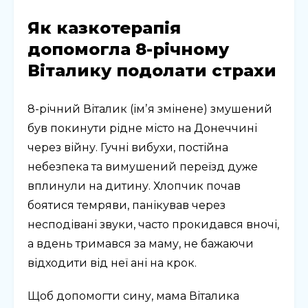
Як казкотерапія
допомогла 8-річному
Віталику подолати страхи
8-річний Віталик (імʼя змінене) змушений
був покинути рідне місто на Донеччині
через війну. Гучні вибухи, постійна
небезпека та вимушений переїзд дуже
вплинули на дитину. Хлопчик почав
боятися темряви, панікував через
несподівані звуки, часто прокидався вночі,
а вдень тримався за маму, не бажаючи
відходити від неї ані на крок.
Щоб допомогти сину, мама Віталика