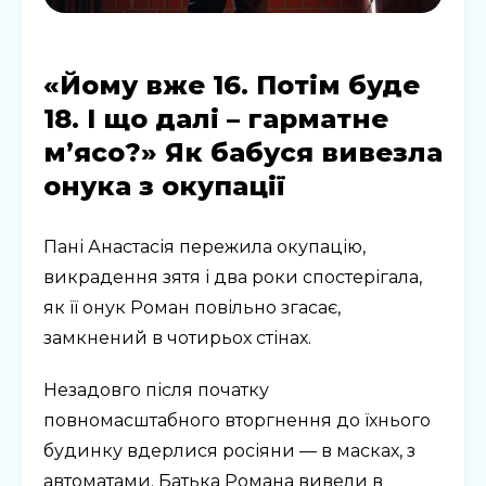
«Йому вже 16. Потім буде
18. І що далі – гарматне
м’ясо?» Як бабуся вивезла
онука з окупації
Пані Анастасія пережила окупацію,
викрадення зятя і два роки спостерігала,
як її онук Роман повільно згасає,
замкнений в чотирьох стінах.
Незадовго після початку
повномасштабного вторгнення до їхнього
будинку вдерлися росіяни — в масках, з
автоматами. Батька Романа вивели в