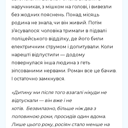
наручниках, з мішком на голові, і вивезли
без жодних пояснень. Понад місяць
родина не знала, чи він живий. Потім
з’ясувалося: чоловіка тримали в підвалі
поліцейського відділку, де його били
електричним струмом і допитували. Коли
нарешті відпустили — додому
повернулася інша людина з геть
зіпсованими нервами. Роман все це бачив.
І остаточно замкнувся.
«Дитину ми після того взагалі нікуди не
відпускали — він вже і не
хотів. Безвилазно, більше ніж два з
половиною роки, просидів один вдома.
Лише цього року, росіян стало менше на