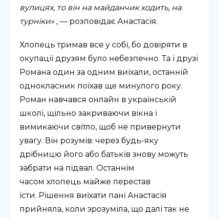
вулицях, то він на майданчик ходить, на
турніки»
, — розповідає Анастасія.
Хлопець тримав все у собі, бо довіряти в
окупації друзям було небезпечно. Та і друзі
Романа один за одним виїхали, останній
однокласник поїхав ще минулого року.
Роман навчався онлайн в українській
школі, щільно закриваючи вікна і
вимикаючи світло, щоб не привернути
увагу. Він розумів: через будь-яку
дрібницю його або батьків знову можуть
забрати на підвал. Останнім
часом хлопець майже перестав
їсти. Рішення виїхати пані Анастасія
прийняла, коли зрозуміла, що далі так не