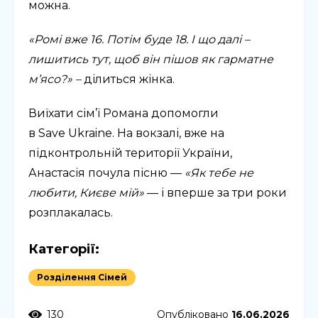
можна.
«Ромі вже 16. Потім буде 18. І що далі –
лишитись тут, щоб він пішов як гарматне
м’ясо?» –
ділиться жінка.
Виїхати сім’ї Романа допомогли
в Save Ukraine. На вокзалі, вже на
підконтрольній території України,
Анастасія почула пісню —
«Як тебе не
любити, Києве мій»
— і вперше за три роки
розплакалась.
Категорії:
Розділення Сімей
130
Опубліковано
16.06.2026