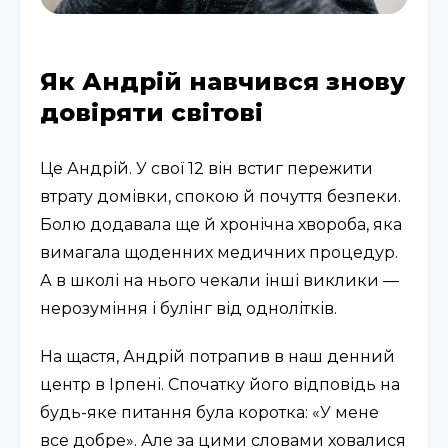
Як Андрій навчився знову
довіряти світові
Це Андрій. У свої 12 він встиг пережити
втрату домівки, спокою й почуття безпеки.
Болю додавала ще й хронічна хвороба, яка
вимагала щоденних медичних процедур.
А в школі на нього чекали інші виклики —
нерозуміння і булінг від однолітків.
На щастя, Андрій потрапив в наш денний
центр в Ірпені. Спочатку його відповідь на
будь-яке питання була коротка: «У мене
все добре». Але за цими словами ховалися