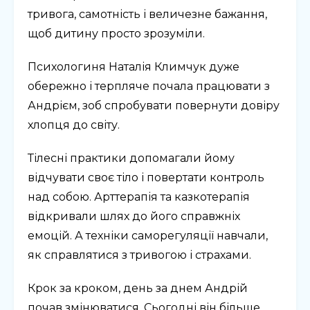
тривога, самотність і величезне бажання,
щоб дитину просто зрозуміли.
Психологиня Наталія Климчук дуже
обережно і терпляче почала працювати з
Андрієм, зоб спробувати повернути довіру
хлопця до світу.
Тілесні практики допомагали йому
відчувати своє тіло і повертати контроль
над собою. Арттерапія та казкотерапія
відкривали шлях до його справжніх
емоцій. А техніки саморегуляції навчали,
як справлятися з тривогою і страхами.
Крок за кроком, день за днем Андрій
почав змінюватися. Сьогодні він більше