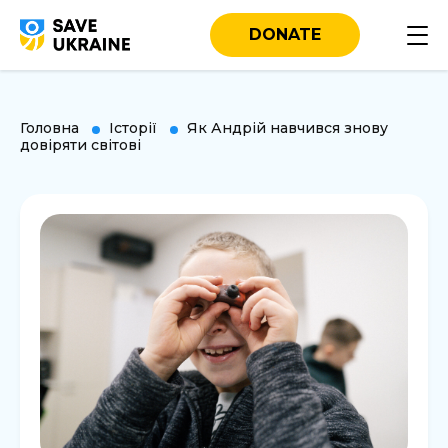
DONATE
Головна
Історії
Як Андрій навчився знову
довіряти світові