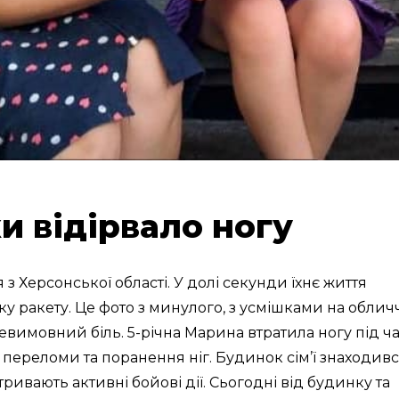
ки відірвало ногу
 з Херсонської області. У долі секунди їхнє життя
ьку ракету. Це фото з минулого, з усмішками на обличч
 невимовний біль. 5-річна Марина втратила ногу під ч
і переломи та поранення ніг. Будинок сім’ї знаходивс
тривають активні бойові дії. Сьогодні від будинку та