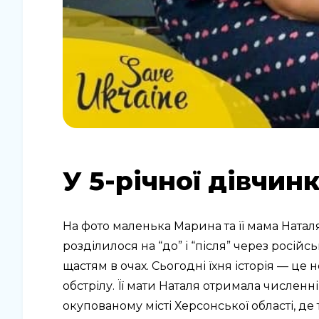
У 5-річної дівчин
На фото маленька Марина та її мама Наталя
розділилося на “до” і “після” через російс
щастям в очах. Сьогодні їхня історія — це
обстрілу. Її мати Наталя отримала численн
окупованому місті Херсонської області, де 