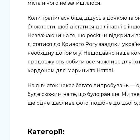
міста нічого не залишилося.
Коли трапилася біда, дідусь з дочкою та
блокпости, щоб дістатися до лікарні в інш
Незважаючи на те, що росіяни відкрили во
дістатися до Кривого Рогу завдяки україн
необхідну допомогу. Нещодавно наша команд
продовжують робити все можливе для їхнь
кордоном для Марини та Наталі.
На дівчаток чекає багато випробувань — о
буде схожим на те, що було раніше. Ми тв
ще одне щасливе фото, подібне до цього, 
Категорії: