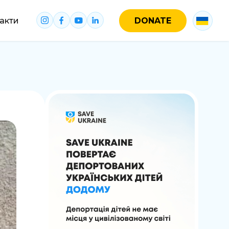
акти
DONATE