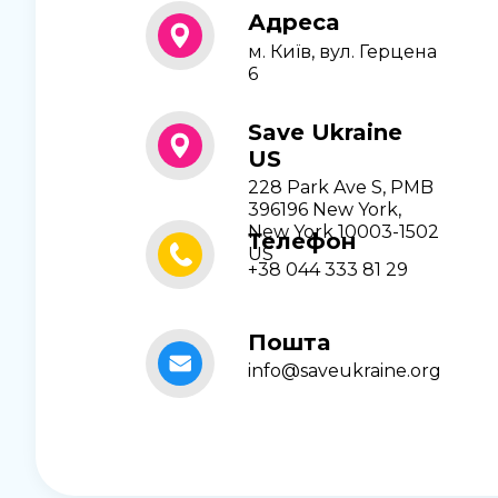
Адреса
м. Київ, вул. Герцена
6
Save Ukraine
US
228 Park Ave S, PMB
396196 New York,
New York 10003-1502
Телефон
US
+38 044 333 81 29
Пошта
info@saveukraine.org