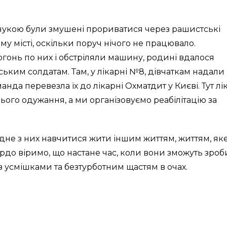
 онукою були змушені прориватися через рашистські
ому місті, оскільки поруч нічого не працювало.
гонь по них і обстріляли машину, родині вдалося
ським солдатам. Там, у лікарні №8, дівчаткам надали
а перевезла їх до лікарні Охматдит у Києві. Тут лік
ого одужання, а ми організовуємо реабілітацію за
дне з них навчитися жити іншим життям, життям, як
ердо віримо, що настане час, коли вони зможуть зроб
з усмішками та безтурботним щастям в очах.