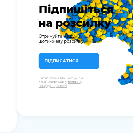
Підпишіться
на розсилку
Отримуйте нашу
щотижневу розсилку
ПІДПИСАТИСЯ
Натискаючи цю кнопку, ви
приймаєте нашу
політику
конфіденційності