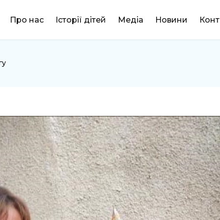
DONATE
Про нас
Історії дітей
Медіа
Новини
Конт
гу