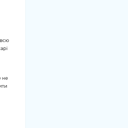
 всю
арі
е не
ити