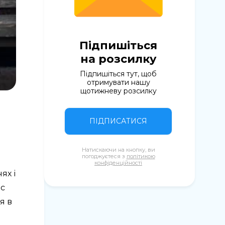
Підпишіться
на розсилку
Підпишіться тут, щоб
отримувати нашу
щотижневу розсилку
ПІДПИСАТИСЯ
Натискаючи на кнопку, ви
погоджуєтеся з
політикою
конфіденційності
ях і
ас
я в