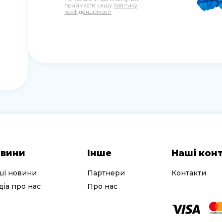
приймаєте нашу
політику
конфіденційності
вини
Інше
Наші кон
ші новини
Партнери
Контакти
іа про нас
Про нас