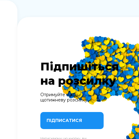
Підпишіться
на розсилку
Отримуйте нашу
щотижневу розсилку
ПІДПИСАТИСЯ
Натискаючи цю кнопку, ви