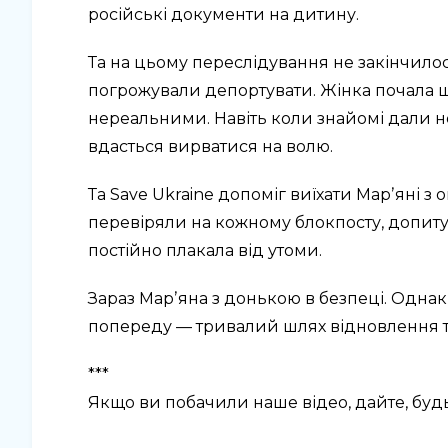
російські документи на дитину.
Та на цьому переслідування не закінчилос
погрожували депортувати. Жінка почала шу
нереальними. Навіть коли знайомі дали но
вдасться вирватися на волю.
Та Save Ukraine допоміг виїхати Марʼяні з о
перевіряли на кожному блокпосту, допиту
постійно плакала від утоми.
Зараз Марʼяна з донькою в безпеці. Однак 
попереду — тривалий шлях відновлення т
***
Якщо ви побачили наше відео, дайте, будь 