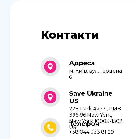
Контакти
Адреса
м. Київ, вул. Герцена
6
Save Ukraine
US
228 Park Ave S, PMB
396196 New York,
New York 10003-1502
Телефон
US
+38 044 333 81 29