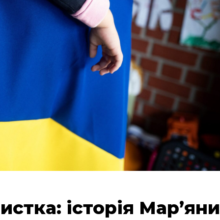
истка: історія Марʼяни