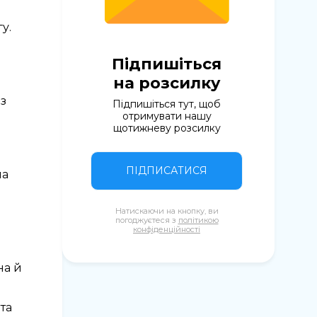
у.
Підпишіться
на розсилку
з
Підпишіться тут, щоб
отримувати нашу
щотижневу розсилку
ПІДПИСАТИСЯ
на
Натискаючи на кнопку, ви
погоджуєтеся з
політикою
конфіденційності
на й
та