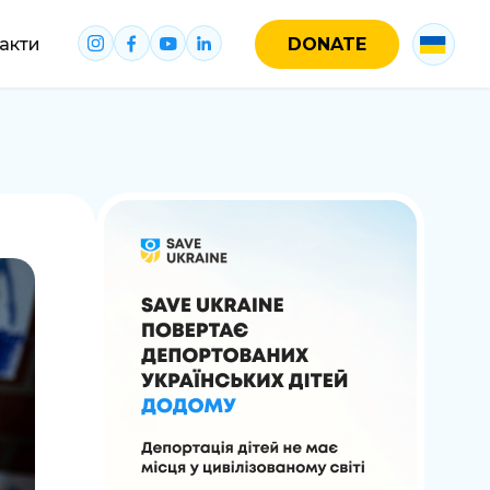
акти
DONATE