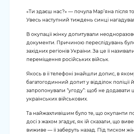
«Ти здаєш нас?» — почула Марʼяна після то
Увесь наступний тиждень синці нагадува
В окупації жінку допитували неодноразов
документи. Причиною переслідувань було
західних регіонів України. За це її назив
переміщення російських військ.
Якось в її телефоні знайшли допис, в якому
багатогодинний допит у відділок поліції 
запропонували “угоду”: щоб не додавати ц
українських військових.
Та найжахливішим було те, що окупанти по
досі з жахом згадує, як їй сказали, що вив
виживе — її заберуть назад. Під тиском ж