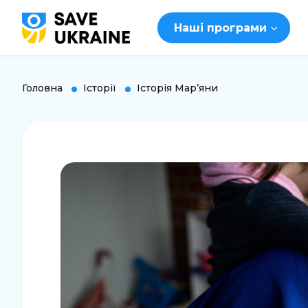
Наші програми
Головна
Історії
Історія Марʼяни