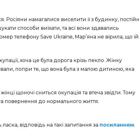
я. Росіяни намагалися виселити її з будинку, постій
кати способи виїхати, та всі вони здавались
мер телефону Save Ukraine, Марʼяна не вірила, що їй
купації, хоча це була дорога крізь пекло. Жінку
вали, попри те, що вона була з малою дитиною, яка
жінці щоночі сниться окупація та втеча звідти. Тому
а повернення до нормального життя.
ласка, відповідь на такі запитання за
посиланням
.