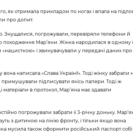
го, як отримала прикладом по ногах і впала на підлог
ли про допит.
о. Знущалися, погрожували, перевіряли телефони й
 походження Марʼяни. Жінка народилася в одному і
али «нацисткою» і звинувачували у передачі даних про
 вона написала «Слава Україні!». Тоді жінку забрали 
й примушували підписувати якісь папери. Тоді ж
і матеріали в протокол, Марʼяна має здавати
стійно погрожували забрати її 3-річну доньку. Марʼя
езуть з дитиною на лінію фронту, і тільки якщо вона
інка мусила також оформити російський паспорт собі 