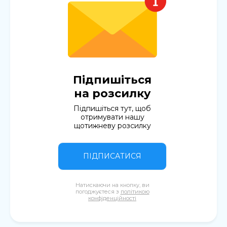
Підпишіться
на розсилку
Підпишіться тут, щоб
отримувати нашу
щотижневу розсилку
ПІДПИСАТИСЯ
Натискаючи на кнопку, ви
погоджуєтеся з
політикою
конфіденційності