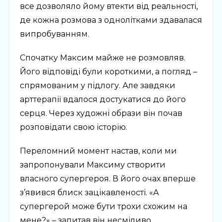
все дозволяло йому втекти від реальності,
де кожна розмова з однолітками здавалася
випробуванням.
Спочатку Максим майже не розмовляв.
Його відповіді були короткими, а погляд –
спрямованим у підлогу. Але завдяки
арттерапії вдалося достукатися до його
серця. Через художні образи він почав
розповідати свою історію.
Переломний момент настав, коли ми
запропонували Максиму створити
власного супергероя. В його очах вперше
з’явився блиск зацікавленості. «А
супергерой може бути трохи схожим на
мене?» – запитав він несміливо.