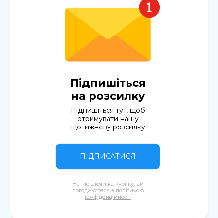
Підпишіться
на розсилку
Підпишіться тут, щоб
отримувати нашу
щотижневу розсилку
ПІДПИСАТИСЯ
Натискаючи на кнопку, ви
погоджуєтеся з
політикою
конфіденційності