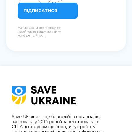
ПІДПИСАТИСЯ
Натискаючи цю кнопку, ви
приймаєте нашу
політику
конфіденційності
Save Ukraine — це благодійна організація,
заснована у 2014 році й зареєстрована в
США зі статусом що координує роботу
десятків організацій, волонтерів, фізичних і