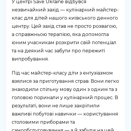
У центрі Save Ukraine відбувся
незвичайний захід — кулінарний майстер-
клас для дітей нашого київського денного
центру. Цей захід став не просто розвагою,
а справжньою терапією, яка допомогла
юним учасникам розкрити свій потенціал
та на деякий час забути про пережиті
випробування.
Під час майстер-класу діти з ентузіазмом
взялися за приготування страв. Вони легко
знаходили спільну мову один з одним та з
головою поринали у кулінарний процес. В
результаті, вони не лише закріпили
важливі побутові навички — користування
столовими приборами та
самообслуговування — а й забули на цей