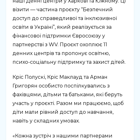
наші Денні центри у Харкові та Южному. Ці
візити — частина проєкту “Безпечний
доступ до справедливої та інклюзивної
освіти в Україні”, який реалізується за
фінансової підтримки Євросоюзу у
партнерстві з WV. Проєкт охоплює 11
денних центрів та пропонує освітню,
психо-соціальну підтримку та захист дітей.
Кріс Полускі, Кріс Маклауд та Арман
Григорян особисто поспілкувались з
фахівцями, дітьми та батьками, які беруть
участь у проєкті. Разом ми працюємо, щоб
діти мали рівний доступ до навчання,
навіть у складних умовах.
«Кожна зустріч з нашими партнерами