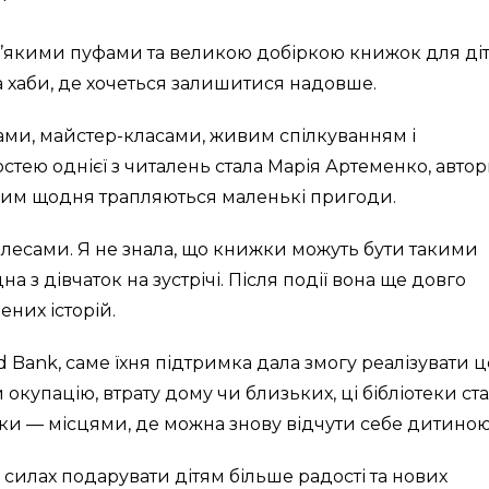
 м’якими пуфами та великою добіркою книжок для ді
на хаби, де хочеться залишитися надовше.
ми, майстер-класами, живим спілкуванням і
ею однієї з читалень стала Марія Артеменко, автор
яким щодня трапляються маленькі пригоди.
лесами. Я не знала, що книжки можуть бути такими
а з дівчаток на зустрічі. Після події вона ще довго
них історій.
Bank, саме їхня підтримка дала змогу реалізувати 
окупацію, втрату дому чи близьких, ці бібліотеки ст
ки — місцями, де можна знову відчути себе дитиною
силах подарувати дітям більше радості та нових