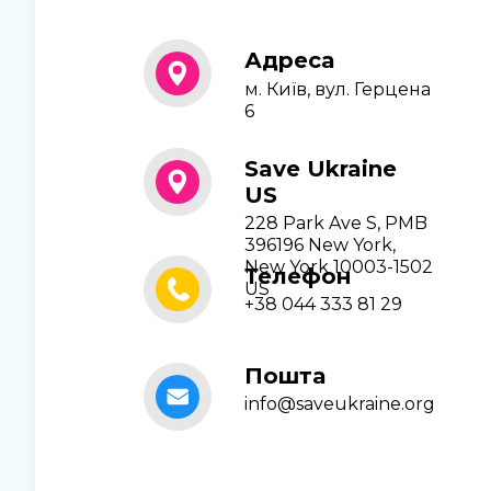
Адреса
м. Київ, вул. Герцена
6
Save Ukraine
US
228 Park Ave S, PMB
396196 New York,
New York 10003-1502
Телефон
US
+38 044 333 81 29
Пошта
info@saveukraine.org