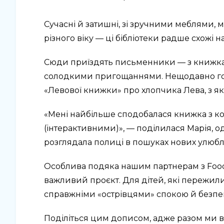
⠀
Сучасні й затишні, зі зручними меблями,
різного віку — ці бібліотеки радше схожі 
Сюди приїздять письменники — з книжка
солодкими пригощаннями. Нещодавно гост
«Левової книжки» про хлопчика Лева, з 
«Мені найбільше сподобалася книжка з ко
(інтерактивними)», — поділилася Марія, одн
розглядала полиці в пошуках нових улюбле
Особлива подяка нашим партнерам з Food 
важливий проєкт. Для дітей, які пережили 
справжніми «острівцями» спокою й безпе
Поділіться цим дописом, адже разом ми в 