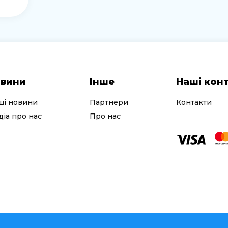
вини
Інше
Наші кон
ші новини
Партнери
Контакти
іа про нас
Про нас