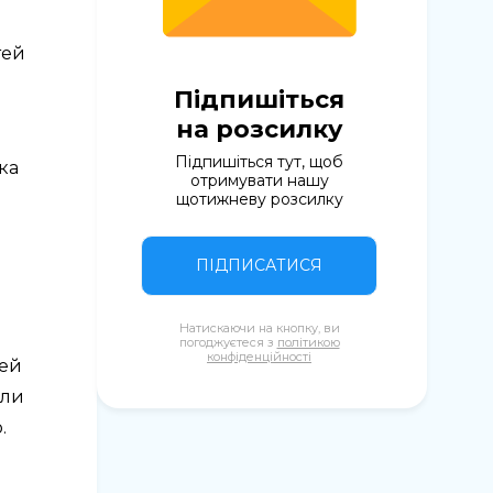
тей
Підпишіться
на розсилку
Підпишіться тут, щоб
ка
отримувати нашу
щотижневу розсилку
ПІДПИСАТИСЯ
Натискаючи на кнопку, ви
погоджуєтеся з
політикою
конфіденційності
цей
али
.