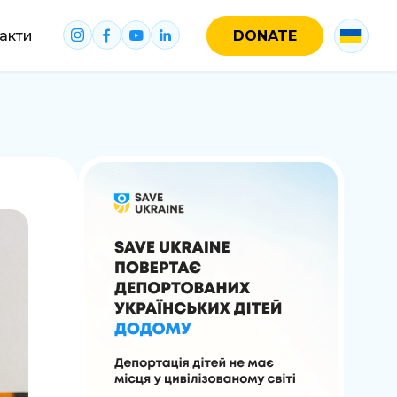
акти
DONATE