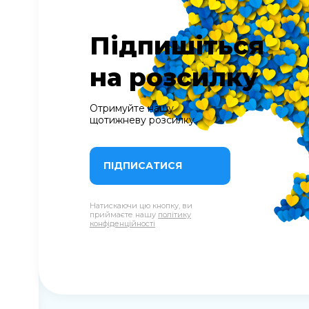
Підпишіться
на розсилку
Отримуйте нашу
щотижневу розсилку
ПІДПИСАТИСЯ
Натискаючи цю кнопку, ви
приймаєте нашу
політику
конфіденційності