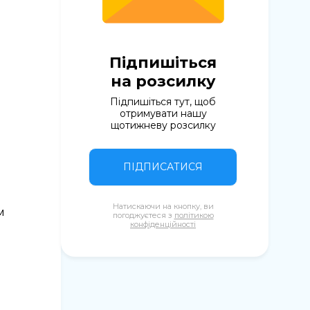
Підпишіться
на розсилку
Підпишіться тут, щоб
отримувати нашу
щотижневу розсилку
ПІДПИСАТИСЯ
Натискаючи на кнопку, ви
м
погоджуєтеся з
політикою
конфіденційності