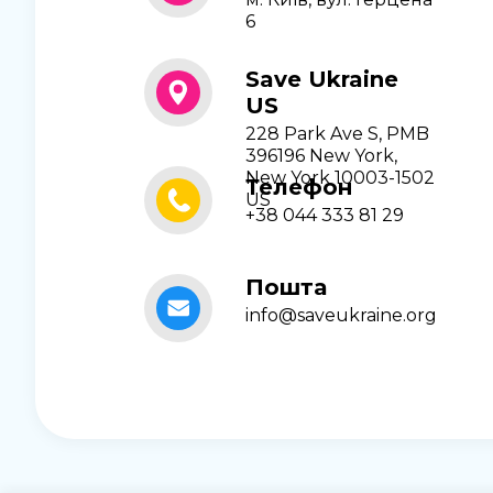
6
Save Ukraine
US
228 Park Ave S, PMB
396196 New York,
New York 10003-1502
Телефон
US
+38 044 333 81 29
Пошта
info@saveukraine.org