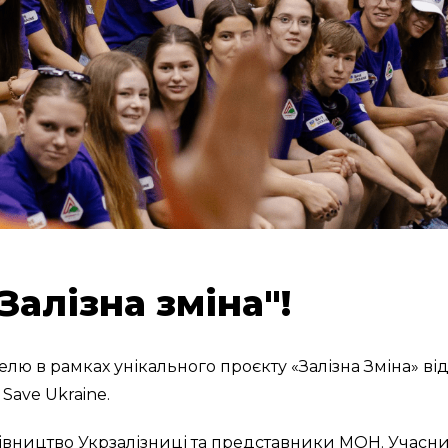
Залізна зміна"!
лю в рамках унікального проєкту «Залізна Зміна» ві
Save Ukraine.
рівництво Укрзалізниці та представники МОН. Учасн