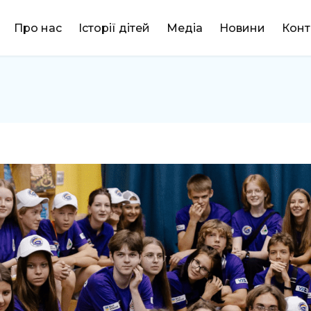
DONATE
Про нас
Історії дітей
Медіа
Новини
Конт