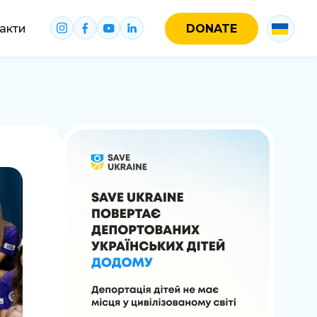
акти
DONATE