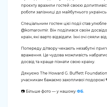
проєкту вразили гостей своєю допитливіс
роботи залізниці до майбутнього українськ
Спеціальним гостем цієї події став улюб
@komarovmir. Він поділився своїм досвідо
країн, які варто відвідати. Їхні очі сяяли від
Попереду дітвору чекають незабутні приго
враження. Це чудова можливість набрати
досвід та краще пізнати свою країну.
Дякуємо The Howard G. Buffett Foundation 
учасникам бажаємо захопливої подорожі 
📷 Більше фото — у нашому
ФБ
.