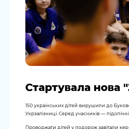
Стартувала нова "
150 українських дітей вирушили до Букове
Укрзалізниці. Серед учасників — підопічні 
Проводжати дітей у подорож завітали ке