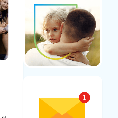
д
ики