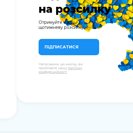
на розсилку
Отримуйте нашу
щотижневу розсилку
ПІДПИСАТИСЯ
Натискаючи цю кнопку, ви
приймаєте нашу
політику
конфіденційності