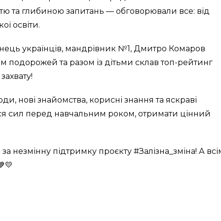
тю та глибиною запитань — обговорювали все: від
ої освіти.
ленець українців, мандрівник №1, Дмитро Комаров
м подорожей та разом із дітьми склав топ-рейтинг
 захвату!
ди, нові знайомства, корисні знання та яскраві
ся сил перед навчальним роком, отримати цінний
за незмінну підтримку проєкту #Залізна_зміна! А всі
💛