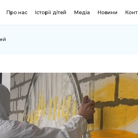
DONATE
Про нас
Історії дітей
Медіа
Новини
Конт
тей