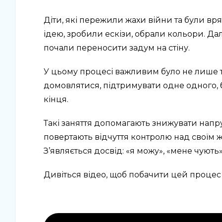
Діти, які пережили жахи війни та були в
ідею, зробили ескізи, обрали кольори. Дал
почали переносити задум на стіну.
У цьому процесі важливим було не лише те
домовлятися, підтримувати одне одного, бр
кінця.
Такі заняття допомагають знижувати напру
повертають відчуття контролю над своїм жи
З’являється досвід: «я можу», «мене чують
Дивіться відео, щоб побачити цей процес 