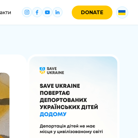
акти
DONATE