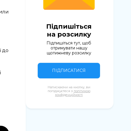
рили
Підпишіться
на розсилку
Підпишіться тут, щоб
отримувати нашу
ї до
щотижневу розсилку
ПІДПИСАТИСЯ
і
Натискаючи на кнопку, ви
погоджуєтеся з
політикою
конфіденційності