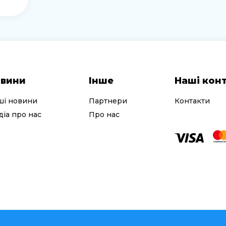
вини
Інше
Наші кон
ші новини
Партнери
Контакти
іа про нас
Про нас