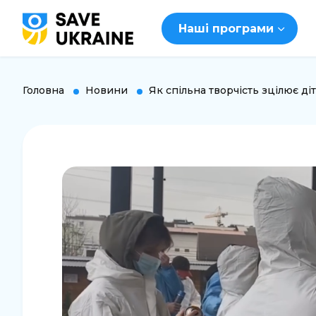
Наші програми
Головна
Новини
Як спільна творчість зцілює ді