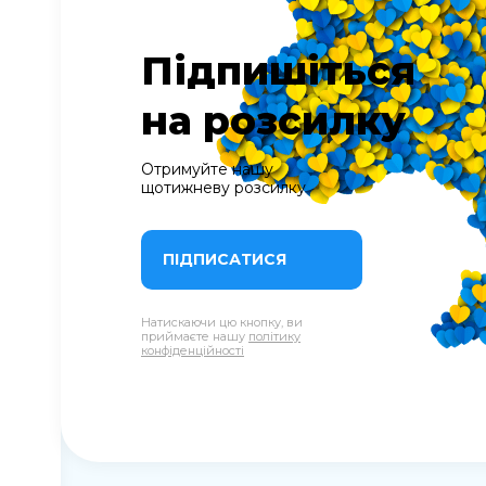
Підпишіться
на розсилку
Отримуйте нашу
щотижневу розсилку
ПІДПИСАТИСЯ
Натискаючи цю кнопку, ви
приймаєте нашу
політику
конфіденційності