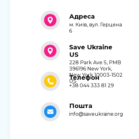
Адреса
м. Київ, вул. Герцена
6
Save Ukraine
US
228 Park Ave S, PMB
396196 New York,
New York 10003-1502
Телефон
US
+38 044 333 81 29
Пошта
info@saveukraine.org