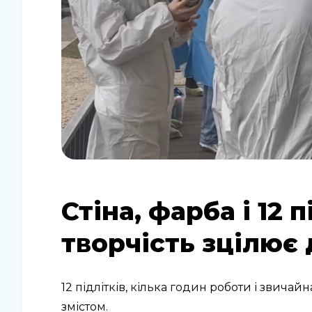
Стіна, фарба і 12 п
творчість зцілює 
12 підлітків, кілька годин роботи і звичай
змістом.