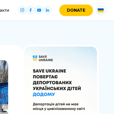
акти
DONATE