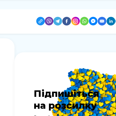
Підпишіться
на розсилку