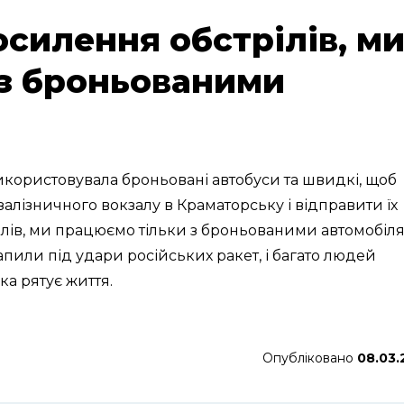
осилення обстрілів, м
 з броньованими
икористовувала броньовані автобуси та швидкі, щоб
о залізничного вокзалу в Краматорську і відправити їх
ілів, ми працюємо тільки з броньованими автомобіл
рапили під удари російських ракет, і багато людей
а рятує життя.
Опубліковано
08.03.