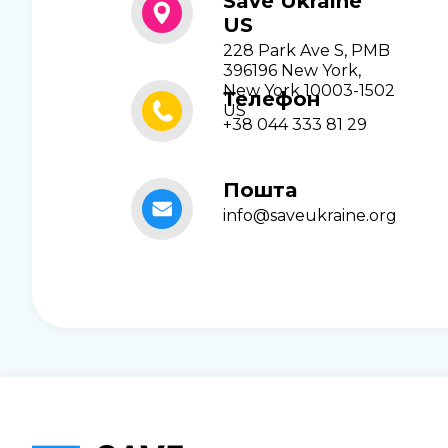
Save Ukraine
US
228 Park Ave S, PMB
396196 New York,
New York 10003-1502
Телефон
US
+38 044 333 81 29
Пошта
info@saveukraine.org