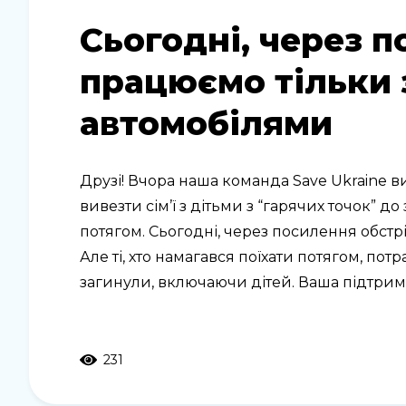
Сьогодні, через п
працюємо тільки
автомобілями
Друзі! Вчора наша команда Save Ukraine в
вивезти сім’ї з дітьми з “гарячих точок” д
потягом. Сьогодні, через посилення обстр
Але ті, хто намагався поїхати потягом, пот
загинули, включаючи дітей. Ваша підтримк
231