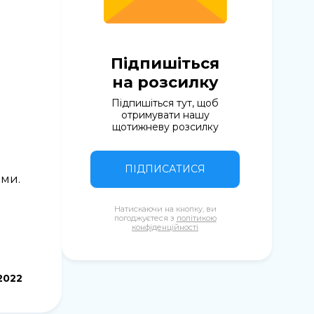
и
Підпишіться
на розсилку
Підпишіться тут, щоб
отримувати нашу
щотижневу розсилку
ПІДПИСАТИСЯ
ями.
Натискаючи на кнопку, ви
погоджуєтеся з
політикою
конфіденційності
2022