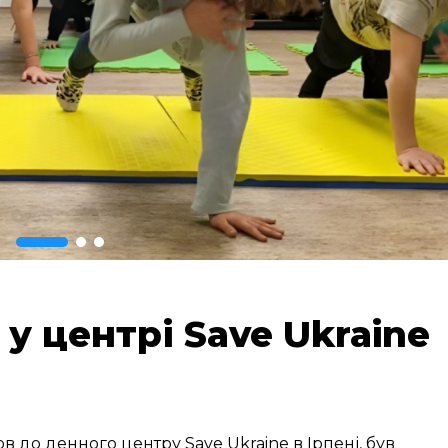
у центрі Save Ukraine
 до денного центру Save Ukraine в Ірпені, був