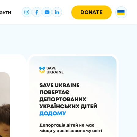
акти
DONATE