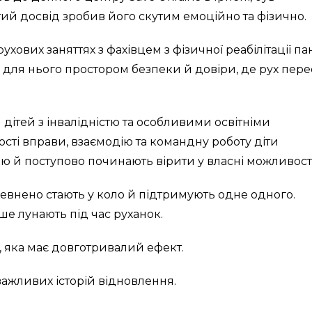
ий досвід зробив його скутим емоційно та фізично.
хових заняттях з фахівцем з фізичної реабілітації па
 для нього простором безпеки й довіри, де рух пере
 дітей з інвалідністю та особливими освітніми
ості вправи, взаємодію та командну роботу діти
 й поступово починають вірити у власні можливості
 впевнено стають у коло й підтримують одне одного.
іше лунають під час руханок.
, яка має довготривалий ефект.
ажливих історій відновлення.