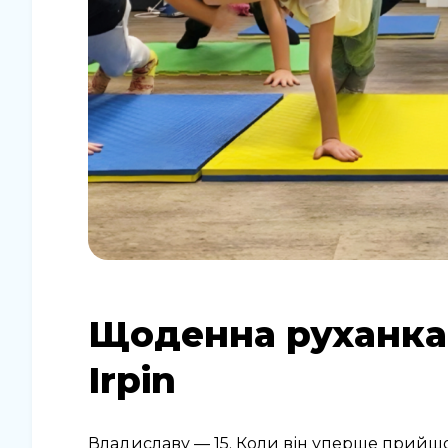
Щоденна руханка 
Irpin
Владиславу — 15. Коли він уперше прийшов