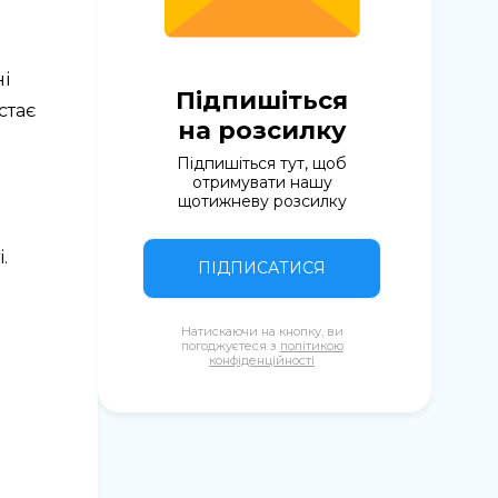
ні
Підпишіться
стає
на розсилку
Підпишіться тут, щоб
отримувати нашу
щотижневу розсилку
.
ПІДПИСАТИСЯ
Натискаючи на кнопку, ви
погоджуєтеся з
політикою
конфіденційності