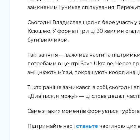
замкненим і уникав спілкування. Пережит
Сьогодні Владислав щодня бере участь у ру
Ксюшею. У форматі гри ці 30 хвилин стали
бути викликом.
Такі заняття — важлива частина підтримки
потребами в центрі Save Ukraine. Через пр
зміцнюють м’язи, покращують координацію
Ті, хто раніше замикався в собі, сьогодні
«Дивіться, я можу!» — ці слова дедалі част
Саме з таких моментів формується турбота
Підтримайте нас і
станьте
частиною цих в