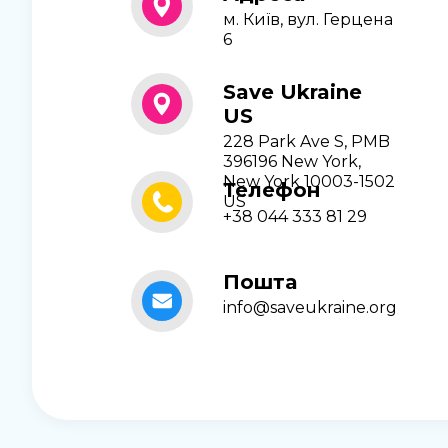
м. Київ, вул. Герцена
6
Save Ukraine
US
228 Park Ave S, PMB
396196 New York,
New York 10003-1502
Телефон
US
+38 044 333 81 29
Пошта
info@saveukraine.org