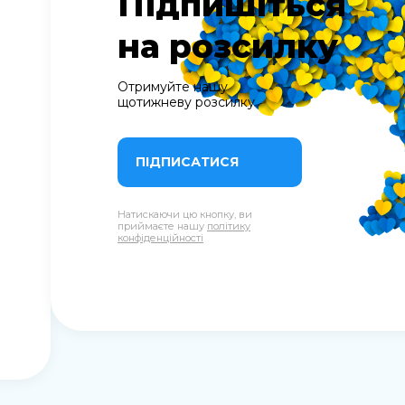
Підпишіться
на розсилку
Отримуйте нашу
щотижневу розсилку
ПІДПИСАТИСЯ
Натискаючи цю кнопку, ви
приймаєте нашу
політику
конфіденційності