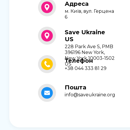
Адреса
м. Київ, вул. Герцена
6
Save Ukraine
US
228 Park Ave S, PMB
396196 New York,
New York 10003-1502
Телефон
US
+38 044 333 81 29
Пошта
info@saveukraine.org