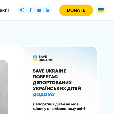
акти
DONATE