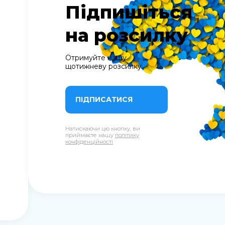
Підпишіться
на розсилку
Отримуйте нашу
щотижневу розсилку
ПІДПИСАТИСЯ
Натискаючи цю кнопку, ви
приймаєте нашу
політику
конфіденційності