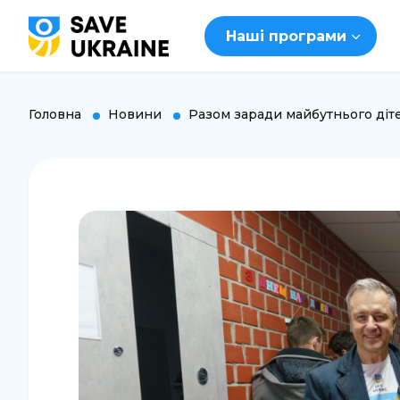
Наші програми
Головна
Новини
Разом заради майбутнього діт