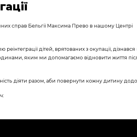
гації
нних справ Бельгії Максима Прево в нашому Центрі
еінтеграції дітей, врятованих з окупації, дізнався
родинами, яким ми допомагаємо відновити життя піс
ність діяти разом, аби повернути кожну дитину додо
ч: