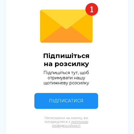
Підпишіться
на розсилку
Підпишіться тут, щоб
отримувати нашу
щотижневу розсилку
ПІДПИСАТИСЯ
Натискаючи на кнопку, ви
погоджуєтеся з
політикою
конфіденційності