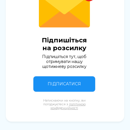
Підпишіться
на розсилку
Підпишіться тут, щоб
отримувати нашу
щотижневу розсилку
ПІДПИСАТИСЯ
Натискаючи на кнопку, ви
погоджуєтеся з
політикою
конфіденційності