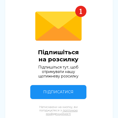
Підпишіться
на розсилку
Підпишіться тут, щоб
отримувати нашу
щотижневу розсилку
ПІДПИСАТИСЯ
Натискаючи на кнопку, ви
погоджуєтеся з
політикою
конфіденційності