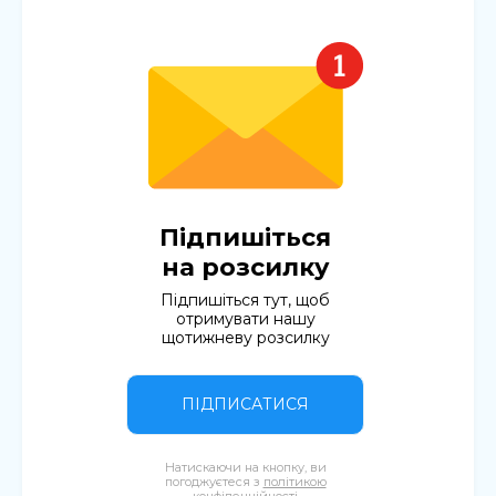
Підпишіться
на розсилку
Підпишіться тут, щоб
отримувати нашу
щотижневу розсилку
ПІДПИСАТИСЯ
Натискаючи на кнопку, ви
погоджуєтеся з
політикою
конфіденційності