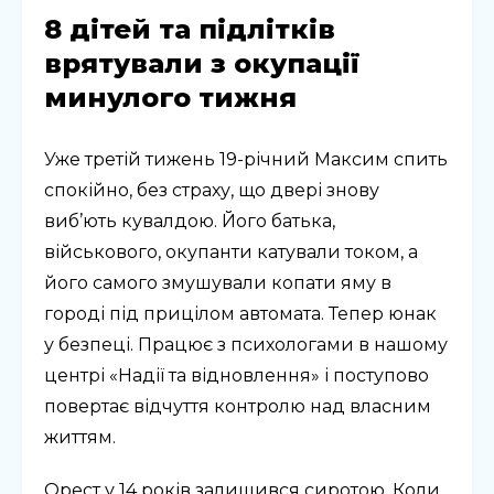
8 дітей та підлітків
врятували з окупації
минулого тижня
Уже третій тижень 19-річний Максим спить
спокійно, без страху, що двері знову
виб’ють кувалдою. Його батька,
військового, окупанти катували током, а
його самого змушували копати яму в
городі під прицілом автомата. Тепер юнак
у безпеці. Працює з психологами в нашому
центрі «Надії та відновлення» і поступово
повертає відчуття контролю над власним
життям.
Орест у 14 років залишився сиротою. Коли