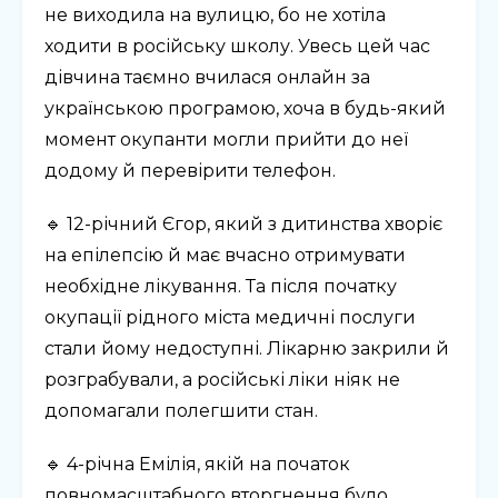
не виходила на вулицю, бо не хотіла
ходити в російську школу. Увесь цей час
дівчина таємно вчилася онлайн за
українською програмою, хоча в будь-який
момент окупанти могли прийти до неї
додому й перевірити телефон.
🔹 12-річний Єгор, який з дитинства хворіє
на епілепсію й має вчасно отримувати
необхідне лікування. Та після початку
окупації рідного міста медичні послуги
стали йому недоступні. Лікарню закрили й
розграбували, а російські ліки ніяк не
допомагали полегшити стан.
🔹 4-річна Емілія, якій на початок
повномасштабного вторгнення було