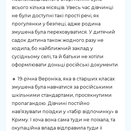
всього кілька місяців. Увесь час дівчинці
не були доступні такі прості речі, як
прогулянки у безпеці, адже родина
змушена була переховуватися. У дитячий
садок дитина також жодного разу не
ходила, бо найближчий заклад у
сусідньому селі, та й батьки не хотіли
оформлювати доньці російські документи.
🔹 19-річна Вероніка, яка в старших класах
змушена була навчатися за російськими
шкільними стандартами, просякнутими
пропагандою. Дівчині постійно
нав’язували поїздки у «табір відпочинку» в
Криму. І хоча вона сама туди не поїхала, та
окупаційна влада відправила туди її