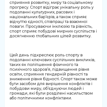
сприяння розвитку, миру та соціальному
прогресу. Спорт відіграє унікальну роль у
подоланні культурних, расових і
національних бар’єрів, а також сприяє
відчуттю єдності, співпраці та взаємної
поваги. Просуваючи інклюзію та рівність,
спорт сприяє побудові мирних суспільств і
досягненню глобальних цілей розвитку.
Цей день підкреслює роль спорту в
подоланні ключових суспільних викликів,
таких як поліпшення фізичного та
психічного здоров’я, підвищення рівня
освіти, сприяння гендерній рівності та
зниження рівня бідності. Спорт також може
бути засобом для вирішення конфліктів і
побудови миру, об’єднуючи людей і
громади, які були розділені насильством
або політичними конфліктами.