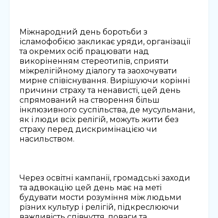
Міжнародний день боротьби з
ісламофобією закликає уряди, організації
та окремих осіб працювати над
викоріненням стереотипів, сприяти
міжрелігійному діалогу та заохочувати
мирне співіснування. Вирішуючи корінні
причини страху та ненависті, цей день
спрямований на створення більш
інклюзивного суспільства, де мусульмани,
як і люди всіх релігій, можуть жити без
страху перед дискримінацією чи
насильством.
Через освітні кампанії, громадські заходи
та адвокацію цей день має на меті
будувати мости розуміння між людьми
різних культур і релігій, підкреслюючи
важливість співчуття, поваги та