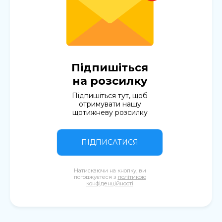
Підпишіться
на розсилку
Підпишіться тут, щоб
отримувати нашу
щотижневу розсилку
ПІДПИСАТИСЯ
Натискаючи на кнопку, ви
погоджуєтеся з
політикою
конфіденційності