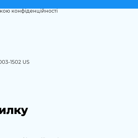
икою конфіденційності
0003-1502 US
силку