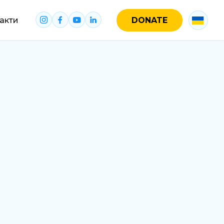
акти
DONATE